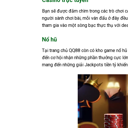
Casino trực tuyến
Bạn sẽ được đắm chìm trong các trò chơi cas
người sành chơi bài, mỗi ván đấu ở đây đều 
tham gia vào một sòng bạc thực thụ với de
Nổ hũ
Tại trang chủ QQ88 còn có kho game nổ hũ 
đến cơ hội nhận những phần thưởng cực lớn.
mang đến những giải Jackpots tiền tỷ khiến 