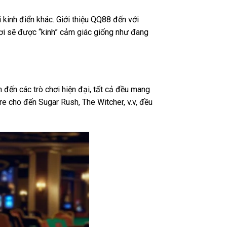
 kinh điển khác. Giới thiệu QQ88 đến với
hơi sẽ được “kinh” cảm giác giống như đang
đến các trò chơi hiện đại, tất cả đều mang
e cho đến Sugar Rush, The Witcher, v.v, đều