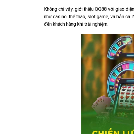
Không chỉ vậy, giới thiệu QQ88 với giao di
như casino, thể thao, slot game, và bắn cá. 
đến khách hàng khi trải nghiệm.