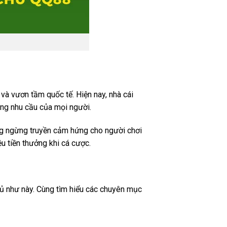
và vươn tầm quốc tế. Hiện nay, nhà cái
ng nhu cầu của mọi người.
ông ngừng truyền cảm hứng cho người chơi
ệu tiền thưởng khi cá cược.
đủ như này. Cùng tìm hiểu các chuyên mục