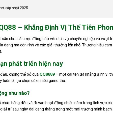
 mới cập nhật 2025
 QQ88 – Khẳng Định Vị Thế Tiên Pho
sân chơi cá cược đẳng cấp với dịch vụ chuyên nghiệp và vượt tr
i đa dạng mà còn rinh về các giải thưởng lớn nhỏ. Thương hiệu ca
t.
ạn phát triển hiện nay
 đầu, không thể bỏ qua
QQ8889
– một cái tên đã khẳng định vị th
ây luôn là lựa chọn của nhiều game thủ.
động như nào?
 chức hàng đầu và đi vào hoạt động nhiều năm trong lĩnh vực cá c
 giải trí sau ngày dài căng thẳng trong một môi trường minh bạch