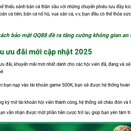
 thiếu sảnh bắn cá thần sầu với những chuyến phiêu lưu đầy kịc
n cá tiên, bắn cá nổ hũ, vua săn cá, v.v, bạn đều có thể thỏa sức
ách bảo mật QQ88 đề ra tăng cường không gian an 
ều ưu đãi mới cập nhật 2025
 đãi, khuyến mãi mới nhất dành cho các hội viên đã, đang và sẽ t
é.
 bạn nạp vào tài khoản game 500K, bạn sẽ được hệ thống hoàn l
g ký mở tài khoản hội viên thành công, hệ thống sẽ chào đón và
bạn vẫn nhận được một phần tiền cược trở lại, giúp bạn yên tâm t