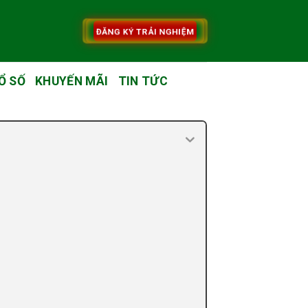
ĐĂNG KÝ TRẢI NGHIỆM
Ổ SỐ
KHUYẾN MÃI
TIN TỨC