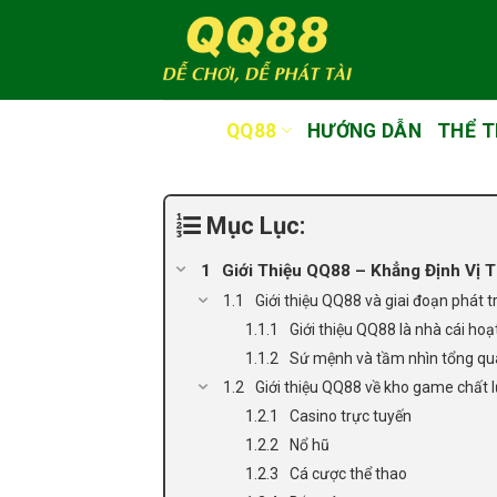
Bỏ
qua
nội
dung
QQ88
HƯỚNG DẪN
THỂ 
Mục Lục:
Giới Thiệu QQ88 – Khẳng Định Vị 
Giới thiệu QQ88 và giai đoạn phát t
Giới thiệu QQ88 là nhà cái ho
Sứ mệnh và tầm nhìn tổng qu
Giới thiệu QQ88 về kho game chất 
Casino trực tuyến
Nổ hũ
Cá cược thể thao