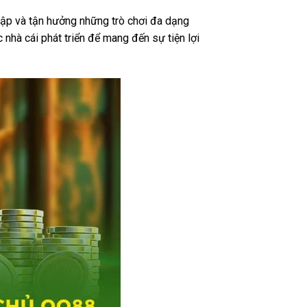
 cập và tận hưởng những trò chơi đa dạng
 nhà cái phát triển để mang đến sự tiện lợi