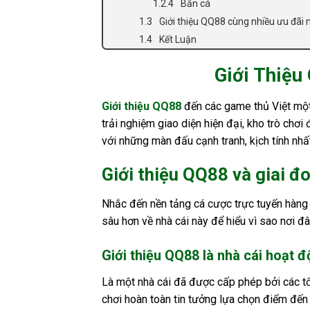
Bắn cá
Giới thiệu QQ88 cùng nhiều ưu đãi
Kết Luận
Giới Thiệu
Giới thiệu QQ88
đến các game thủ Việt một 
trải nghiệm giao diện hiện đại, kho trò chơ
với những màn đấu cạnh tranh, kịch tính nhấ
Giới thiệu QQ88 và giai đo
Nhắc đến nền tảng cá cược trực tuyến hàng
sâu hơn về nhà cái này để hiểu vì sao nơi đ
Giới thiệu QQ88 là nhà cái hoạt 
Là một nhà cái đã được cấp phép bởi các tổ
chơi hoàn toàn tin tưởng lựa chọn điểm đến