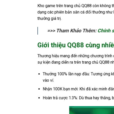
Kho game trên trang chủ QQ88 còn không thể
dạng các phiên bản săn cá đổi thưởng như bắ
thưởng giá trị.
=>> Tham Khảo Thêm:
Chính s
Giới thiệu QQ88 cùng nhi
Thương hiệu mang đến những chương trình ưu
sự kiện đang diễn ra trên trang chủ QQ88 nh
Thưởng 100% lần nạp đầu: Tương ứng khi
vào ví.
Nhận 100K bạn mới: Khi đã xác minh đăn
Hoàn trả cược 1.3%: Dù thua hay thắng, 