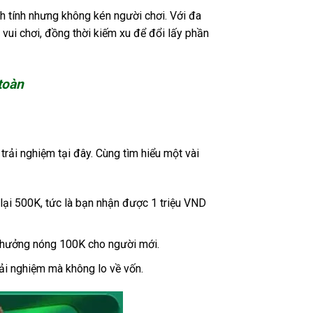
h tính nhưng không kén người chơi. Với đa
 vui chơi, đồng thời kiếm xu để đổi lấy phần
toàn
rải nghiệm tại đây. Cùng tìm hiểu một vài
ại 500K, tức là bạn nhận được 1 triệu VND
 thưởng nóng 100K cho người mới.
rải nghiệm mà không lo về vốn.