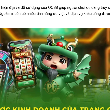
ện hiện đại và dễ sử dụng của QQ88 giúp người chơi dễ dàng truy
Ngoài ra, còn có nhiều tính năng ưu việt và dịch vụ khác cũng được