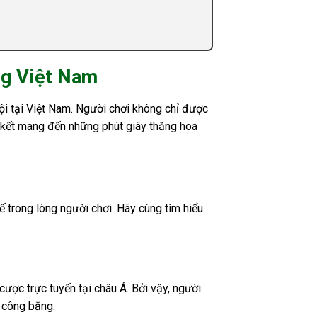
ng Việt Nam
ội tại Việt Nam. Người chơi không chỉ được
m kết mang đến những phút giây thăng hoa
ế trong lòng người chơi. Hãy cùng tìm hiểu
ược trực tuyến tại châu Á. Bởi vậy, người
, công bằng.