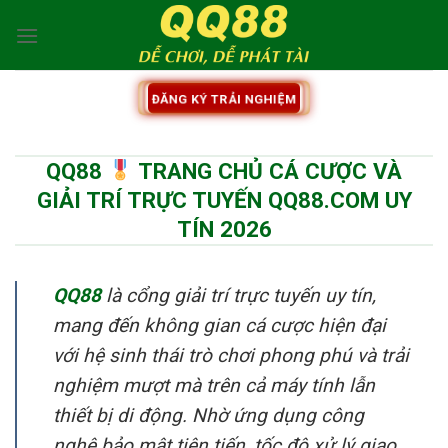
Bỏ
qua
nội
dung
ĐĂNG KÝ TRẢI NGHIỆM
QQ88
TRANG CHỦ CÁ CƯỢC VÀ
GIẢI TRÍ TRỰC TUYẾN QQ88.COM UY
TÍN 2026
QQ88
là cổng giải trí trực tuyến uy tín,
mang đến không gian cá cược hiện đại
với hệ sinh thái trò chơi phong phú và trải
nghiệm mượt mà trên cả máy tính lẫn
thiết bị di động. Nhờ ứng dụng công
nghệ bảo mật tiên tiến, tốc độ xử lý giao