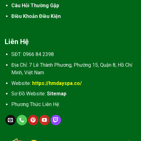
Câu Hỏi Thường Gặp
Điều Khoản Điều Kiện
Liên Hệ
SĐT:
0966 84 2398
Địa Chỉ:
7 Lê Thành Phương, Phường 15, Quận 8, Hồ Chí
Minh, Việt Nam
Website:
https://hmdayspa.co/
Sơ Đồ Website:
Sitemap
Phương Thức Liên Hệ: