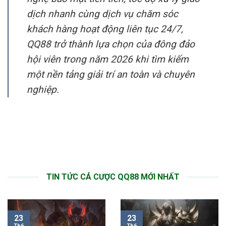
dịch nhanh cùng dịch vụ chăm sóc
khách hàng hoạt động liên tục 24/7,
QQ88 trở thành lựa chọn của đông đảo
hội viên trong năm 2026 khi tìm kiếm
một nền tảng giải trí an toàn và chuyên
nghiệp.
TIN TỨC CÁ CƯỢC QQ88 MỚI NHẤT
23
23
Th6
Th6