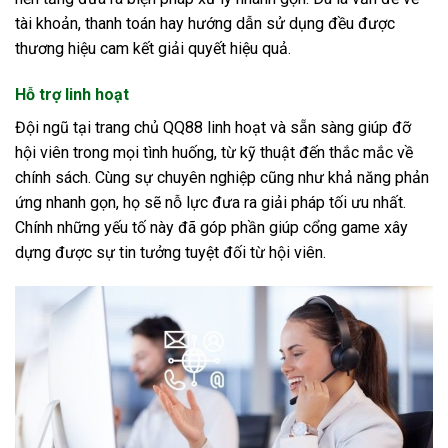
tài khoản, thanh toán hay hướng dẫn sử dụng đều được
thương hiệu cam kết giải quyết hiệu quả.
Hỗ trợ linh hoạt
Đội ngũ tại trang chủ QQ88 linh hoạt và sẵn sàng giúp đỡ
hội viên trong mọi tình huống, từ kỹ thuật đến thắc mắc về
chính sách. Cùng sự chuyên nghiệp cũng như khả năng phản
ứng nhanh gọn, họ sẽ nỗ lực đưa ra giải pháp tối ưu nhất.
Chính những yếu tố này đã góp phần giúp cổng game xây
dựng được sự tin tưởng tuyệt đối từ hội viên.