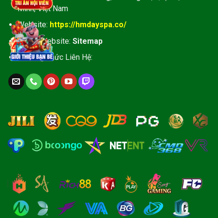
Minh, Việt Nam
Website:
https://hmdayspa.co/
Sơ Đồ Website:
Sitemap
Phương Thức Liên Hệ: