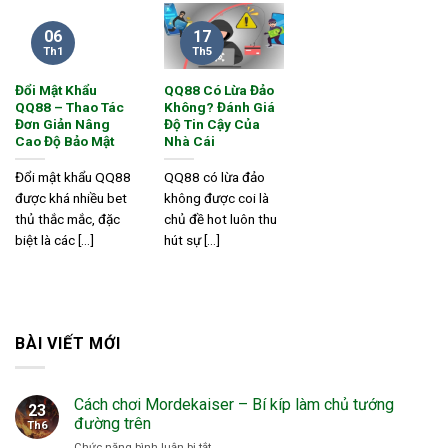
06
17
Th1
Th5
Đổi Mật Khẩu
QQ88 Có Lừa Đảo
QQ88 – Thao Tác
Không? Đánh Giá
Đơn Giản Nâng
Độ Tin Cậy Của
Cao Độ Bảo Mật
Nhà Cái
Đổi mật khẩu QQ88
QQ88 có lừa đảo
được khá nhiều bet
không được coi là
thủ thắc mắc, đặc
chủ đề hot luôn thu
biệt là các [...]
hút sự [...]
BÀI VIẾT MỚI
Cách chơi Mordekaiser – Bí kíp làm chủ tướng
23
đường trên
Th6
ở
Chức năng bình luận bị tắt