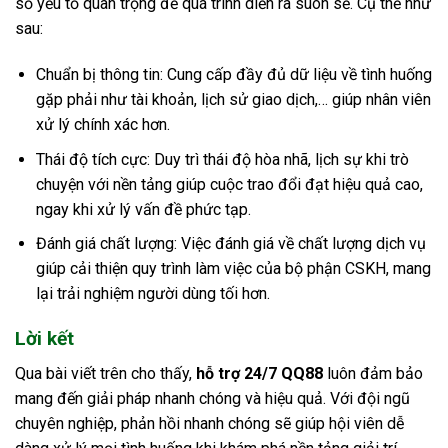
số yếu tố quan trọng để quá trình diễn ra suôn sẻ. Cụ thể như
sau:
Chuẩn bị thông tin: Cung cấp đầy đủ dữ liệu về tình huống
gặp phải như tài khoản, lịch sử giao dịch,… giúp nhân viên
xử lý chính xác hơn.
Thái độ tích cực: Duy trì thái độ hòa nhã, lịch sự khi trò
chuyện với nền tảng giúp cuộc trao đổi đạt hiệu quả cao,
ngay khi xử lý vấn đề phức tạp.
Đánh giá chất lượng: Việc đánh giá về chất lượng dịch vụ
giúp cải thiện quy trình làm việc của bộ phận CSKH, mang
lại trải nghiệm người dùng tối hơn.
Lời kết
Qua bài viết trên cho thấy,
hỗ trợ 24/7 QQ88
luôn đảm bảo
mang đến giải pháp nhanh chóng và hiệu quả. Với đội ngũ
chuyên nghiệp, phản hồi nhanh chóng sẽ giúp hội viên dễ