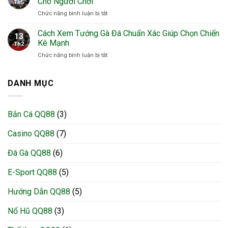
Cho Người Chơi
tại
Th5
QQ88:
Tin
QQ88
ở
Chức năng bình luận bị tắt
Giải
Cậy
Điều
Đáp
Của
Kiện
Cách Xem Tướng Gà Đá Chuẩn Xác Giúp Chọn Chiến
Hữu
Nhà
13
Nhận
Ích,
Kê Mạnh
Cái
Th2
Thưởng
Trải
ở
Chức năng bình luận bị tắt
QQ88:
Nghiệm
Cách
Hướng
Tuyệt
Xem
Dẫn
Vời
Tướng
DANH MỤC
Chi
Gà
Tiết
Đá
Cho
Chuẩn
Người
Bắn Cá QQ88
(3)
Xác
Chơi
Giúp
Casino QQ88
(7)
Chọn
Chiến
Kê
Đá Gà QQ88
(6)
Mạnh
E-Sport QQ88
(5)
Hướng Dẫn QQ88
(5)
Nổ Hũ QQ88
(3)