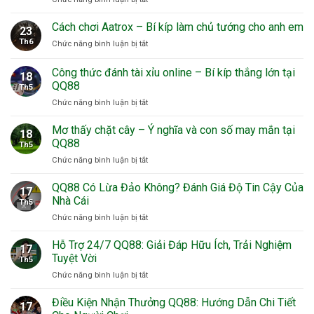
Cách
chơi
Cách chơi Aatrox – Bí kíp làm chủ tướng cho anh em
23
Mordekaiser
Th6
ở
Chức năng bình luận bị tắt
–
Cách
Bí
chơi
Công thức đánh tài xỉu online – Bí kíp thắng lớn tại
kíp
18
Aatrox
làm
QQ88
Th5
–
chủ
ở
Chức năng bình luận bị tắt
Bí
tướng
Công
kíp
đường
thức
làm
Mơ thấy chặt cây – Ý nghĩa và con số may mắn tại
trên
18
đánh
chủ
QQ88
Th5
tài
tướng
ở
Chức năng bình luận bị tắt
xỉu
cho
Mơ
online
anh
thấy
QQ88 Có Lừa Đảo Không? Đánh Giá Độ Tin Cậy Của
–
em
17
chặt
Bí
Nhà Cái
Th5
cây
kíp
ở
Chức năng bình luận bị tắt
–
thắng
QQ88
Ý
lớn
Có
Hỗ Trợ 24/7 QQ88: Giải Đáp Hữu Ích, Trải Nghiệm
nghĩa
tại
17
Lừa
và
Tuyệt Vời
QQ88
Th5
Đảo
con
ở
Chức năng bình luận bị tắt
Không?
số
Hỗ
Đánh
may
Trợ
Điều Kiện Nhận Thưởng QQ88: Hướng Dẫn Chi Tiết
Giá
mắn
17
24/7
Độ