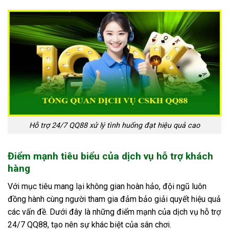
Hỗ trợ 24/7 QQ88 xử lý tình huống đạt hiệu quả cao
Điểm mạnh tiêu biểu của dịch vụ hỗ trợ khách
hàng
Với mục tiêu mang lại không gian hoàn hảo, đội ngũ luôn
đồng hành cùng người tham gia đảm bảo giải quyết hiệu quả
các vấn đề. Dưới đây là những điểm mạnh của dịch vụ hỗ trợ
24/7 QQ88, tạo nên sự khác biệt của sân chơi.