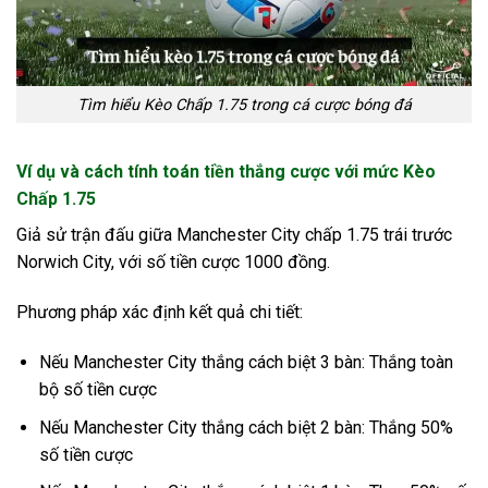
Tìm hiểu Kèo Chấp 1.75 trong cá cược bóng đá
Ví dụ và cách tính toán tiền thắng cược với mức Kèo
Chấp 1.75
Giả sử trận đấu giữa Manchester City chấp 1.75 trái trước
Norwich City, với số tiền cược 1000 đồng.
Phương pháp xác định kết quả chi tiết:
Nếu Manchester City thắng cách biệt 3 bàn: Thắng toàn
bộ số tiền cược
Nếu Manchester City thắng cách biệt 2 bàn: Thắng 50%
số tiền cược