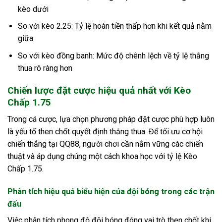
kèo dưới
So với kèo 2.25: Tỷ lệ hoàn tiền thấp hơn khi kết quả nằm
giữa
So với kèo đồng banh: Mức độ chênh lệch về tỷ lệ thắng
thua rõ ràng hơn
Chiến lược đặt cược hiệu quả nhất với Kèo
Chấp 1.75
Trong cá cược, lựa chọn phương pháp đặt cược phù hợp luôn
là yếu tố then chốt quyết định thắng thua. Để tối ưu cơ hội
chiến thắng tại QQ88, người chơi cần nắm vững các chiến
thuật và áp dụng chúng một cách khoa học với tỷ lệ Kèo
Chấp 1.75.
Phân tích hiệu quả biểu hiện của đội bóng trong các trận
đấu
Việc phân tích phong độ đội bóng đóng vai trò then chốt khi