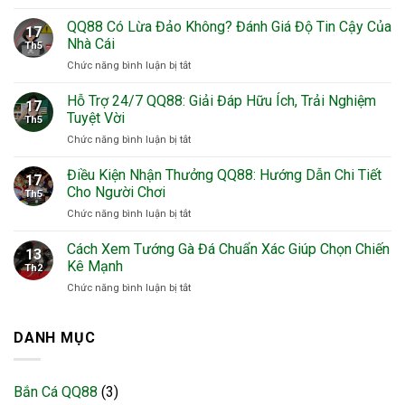
Mơ
online
anh
thấy
QQ88 Có Lừa Đảo Không? Đánh Giá Độ Tin Cậy Của
–
em
17
chặt
Bí
Nhà Cái
Th5
cây
kíp
ở
Chức năng bình luận bị tắt
–
thắng
QQ88
Ý
lớn
Có
Hỗ Trợ 24/7 QQ88: Giải Đáp Hữu Ích, Trải Nghiệm
nghĩa
tại
17
Lừa
và
Tuyệt Vời
QQ88
Th5
Đảo
con
ở
Chức năng bình luận bị tắt
Không?
số
Hỗ
Đánh
may
Trợ
Điều Kiện Nhận Thưởng QQ88: Hướng Dẫn Chi Tiết
Giá
mắn
17
24/7
Độ
Cho Người Chơi
tại
Th5
QQ88:
Tin
QQ88
ở
Chức năng bình luận bị tắt
Giải
Cậy
Điều
Đáp
Của
Kiện
Cách Xem Tướng Gà Đá Chuẩn Xác Giúp Chọn Chiến
Hữu
Nhà
13
Nhận
Ích,
Kê Mạnh
Cái
Th2
Thưởng
Trải
ở
Chức năng bình luận bị tắt
QQ88:
Nghiệm
Cách
Hướng
Tuyệt
Xem
Dẫn
Vời
Tướng
DANH MỤC
Chi
Gà
Tiết
Đá
Cho
Chuẩn
Người
Bắn Cá QQ88
(3)
Xác
Chơi