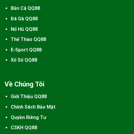
Bắn Cá QQ88
Đá Gà QQ88
Nổ Hũ QQ88
Thể Thao QQ88
E-Sport QQ88
Xổ Số QQ88
Về Chúng Tôi
Giới Thiệu QQ88
Chính Sách Bảo Mật
Quyền Riêng Tư
CSKH QQ88