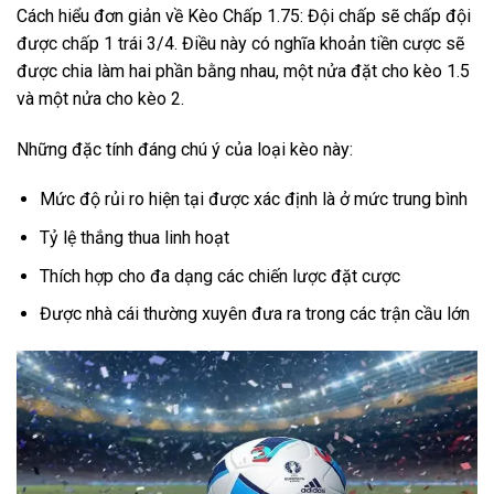
Cách hiểu đơn giản về Kèo Chấp 1.75: Đội chấp sẽ chấp đội
được chấp 1 trái 3/4. Điều này có nghĩa khoản tiền cược sẽ
được chia làm hai phần bằng nhau, một nửa đặt cho kèo 1.5
và một nửa cho kèo 2.
Những đặc tính đáng chú ý của loại kèo này:
Mức độ rủi ro hiện tại được xác định là ở mức trung bình
Tỷ lệ thắng thua linh hoạt
Thích hợp cho đa dạng các chiến lược đặt cược
Được nhà cái thường xuyên đưa ra trong các trận cầu lớn