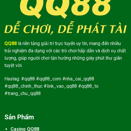
QQ88
là nền tảng giải trí trực tuyến uy tín, mang đến nhiều
trải nghiệm đa dạng với các trò chơi hấp dẫn và dịch vụ chất
lượng, giúp người chơi tận hưởng những giây phút thư giãn
tuyệt vời.
Hastag: #qq88 #qq88_com #nha_cai_qq88
#qq88_chinh_thuc #link_vao_qq88 #qq88_to
#trang_chu_qq88
Sản Phẩm
Casino QQ88