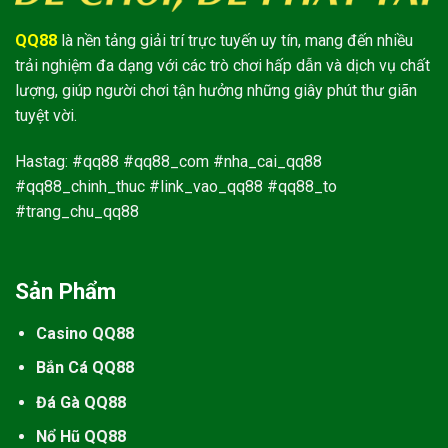
QQ88
là nền tảng giải trí trực tuyến uy tín, mang đến nhiều
trải nghiệm đa dạng với các trò chơi hấp dẫn và dịch vụ chất
lượng, giúp người chơi tận hưởng những giây phút thư giãn
tuyệt vời.
Hastag: #qq88 #qq88_com #nha_cai_qq88
#qq88_chinh_thuc #link_vao_qq88 #qq88_to
#trang_chu_qq88
Sản Phẩm
Casino QQ88
Bắn Cá QQ88
Đá Gà QQ88
Nổ Hũ QQ88