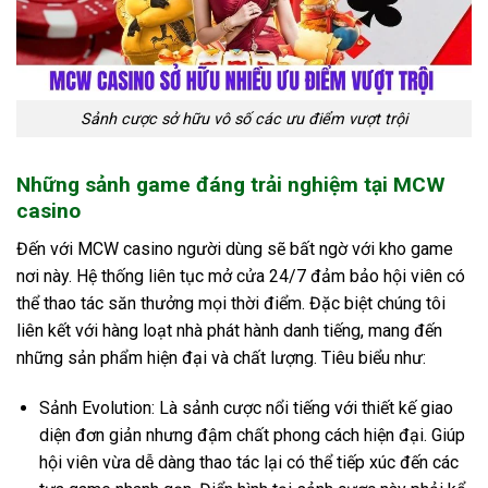
Sảnh cược sở hữu vô số các ưu điểm vượt trội
Những sảnh game đáng trải nghiệm tại MCW
casino
Đến với MCW casino người dùng sẽ bất ngờ với kho game
nơi này. Hệ thống liên tục mở cửa 24/7 đảm bảo hội viên có
thể thao tác săn thưởng mọi thời điểm. Đặc biệt chúng tôi
liên kết với hàng loạt nhà phát hành danh tiếng, mang đến
những sản phẩm hiện đại và chất lượng. Tiêu biểu như:
Sảnh Evolution: Là sảnh cược nổi tiếng với thiết kế giao
diện đơn giản nhưng đậm chất phong cách hiện đại. Giúp
hội viên vừa dễ dàng thao tác lại có thể tiếp xúc đến các