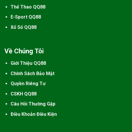
Thể Thao QQ88
E-Sport QQ88
Xổ Số QQ88
Về Chúng Tôi
Giới Thiệu QQ88
Chính Sách Bảo Mật
Quyền Riêng Tư
CSKH QQ88
Câu Hỏi Thường Gặp
Điều Khoản Điều Kiện