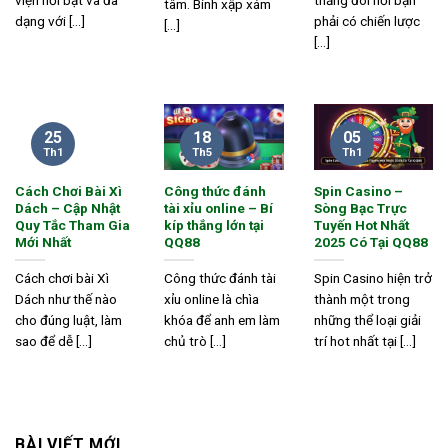
viện nổi bật và đa
thắng đòi hỏi bạn
tâm. Binh xập xám
dạng với [...]
phải có chiến lược
[...]
[...]
25
18
05
Th1
Th5
Th1
Cách Chơi Bài Xì
Công thức đánh
Spin Casino –
Dách – Cập Nhật
tài xỉu online – Bí
Sòng Bạc Trực
Quy Tắc Tham Gia
kíp thắng lớn tại
Tuyến Hot Nhất
Mới Nhất
QQ88
2025 Có Tại QQ88
Cách chơi bài Xì
Công thức đánh tài
Spin Casino hiện trở
Dách như thế nào
xỉu online là chìa
thành một trong
cho đúng luật, làm
khóa để anh em làm
những thể loại giải
sao để dễ [...]
chủ trò [...]
trí hot nhất tại [...]
BÀI VIẾT MỚI