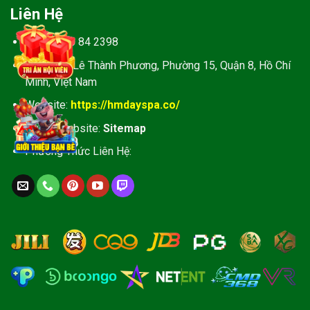
Liên Hệ
SĐT:
0966 84 2398
Địa Chỉ:
7 Lê Thành Phương, Phường 15, Quận 8, Hồ Chí
Minh, Việt Nam
Website:
https://hmdayspa.co/
Sơ Đồ Website:
Sitemap
Phương Thức Liên Hệ: