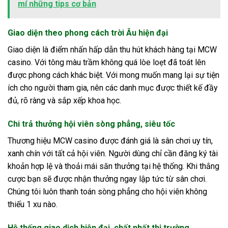
mí những tips cơ bản
Giao diện theo phong cách trời Âu hiện đại
Giao diện là điểm nhấn hấp dẫn thu hút khách hàng tại MCW
casino. Với tông màu trầm không quá lòe loẹt đã toát lên
được phong cách khác biệt. Với mong muốn mang lại sự tiện
ích cho người tham gia, nên các danh mục được thiết kế đầy
đủ, rõ ràng và sắp xếp khoa học.
Chi trả thưởng hội viên sòng phẳng, siêu tốc
Thương hiệu MCW casino được đánh giá là sân chơi uy tín,
xanh chín với tất cả hội viên. Người dùng chỉ cần đăng ký tài
khoản hợp lệ và thoải mái săn thưởng tại hệ thống. Khi thắng
cược bạn sẽ được nhận thưởng ngay lập tức từ sân chơi.
Chúng tôi luôn thanh toán sòng phẳng cho hội viên không
thiếu 1 xu nào.
Hệ thống giao dịch hiện đại, chất nhất thị trường