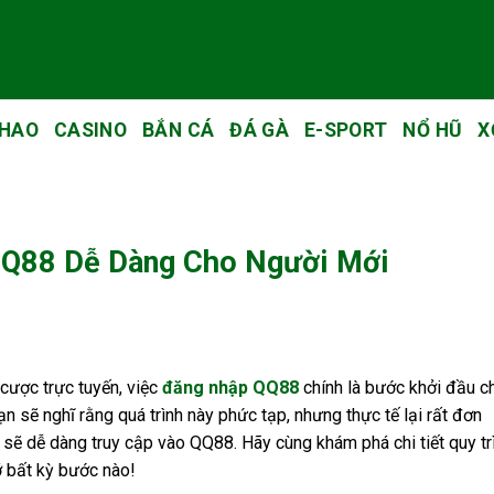
THAO
CASINO
BẮN CÁ
ĐÁ GÀ
E-SPORT
NỔ HŨ
X
Q88 Dễ Dàng Cho Người Mới
cược trực tuyến, việc
đăng nhập QQ88
chính là bước khởi đầu c
n sẽ nghĩ rằng quá trình này phức tạp, nhưng thực tế lại rất đơn
 sẽ dễ dàng truy cập vào QQ88. Hãy cùng khám phá chi tiết quy tr
ỡ bất kỳ bước nào!