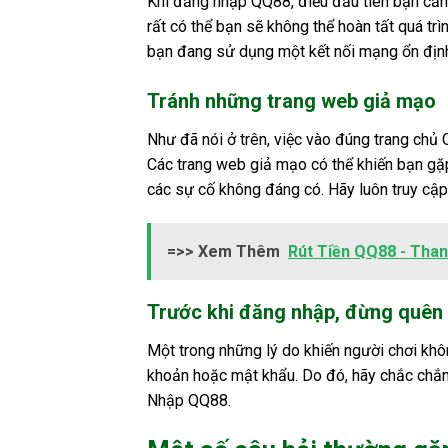
Khi đăng nhập QQ88, điều đầu tiên bạn cần l
rất có thể bạn sẽ không thể hoàn tất quá tr
bạn đang sử dụng một kết nối mạng ổn địn
Tránh những trang web giả mạo
Như đã nói ở trên, việc vào đúng trang chủ 
Các trang web giả mạo có thể khiến bạn gặp 
các sự cố không đáng có. Hãy luôn truy cập
=>> Xem Thêm
Rút Tiền QQ88 - Tha
Trước khi đăng nhập, đừng quên r
Một trong những lý do khiến người chơi khô
khoản hoặc mật khẩu. Do đó, hãy chắc chắn 
Nhập QQ88.