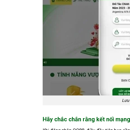
Lưu 
Hãy chắc chắn rằng kết nối mạn