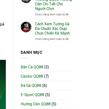
QQ88:
Cậy
Dẫn Chi Tiết Cho
Giải
Của
Người Chơi
Đáp
Nhà
Hữu
Cái
ở
Chức năng bình luận bị tắt
Ích,
Điều
Trải
Kiện
Cách Xem Tướng Gà
giả
13
Nghiệm
Nhận
Đá Chuẩn Xác Giúp
Th2
Tuyệt
Thưởng
Chọn Chiến Kê Mạnh
Vời
QQ88:
ở
Chức năng bình luận bị tắt
Hướng
Cách
Dẫn
Xem
Chi
Tướng
Tiết
DANH MỤC
Gà
Cho
Đá
Người
Chuẩn
Chơi
Bắn Cá QQ88
(3)
Xác
Giúp
Casino QQ88
(7)
Chọn
Chiến
Kê
Đá Gà QQ88
(6)
Mạnh
E-Sport QQ88
(5)
Hướng Dẫn QQ88
(5)