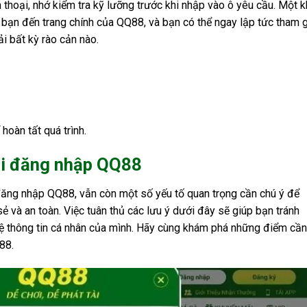
hoại, nhớ kiểm tra kỹ lưỡng trước khi nhập vào ô yêu cầu. Một k
bạn đến trang chính của QQ88, và bạn có thể ngay lập tức tham g
i bất kỳ rào cản nào.
oàn tất quá trình.
hi đăng nhập QQ88
ăng nhập QQ88, vẫn còn một số yếu tố quan trọng cần chú ý để
 và an toàn. Việc tuân thủ các lưu ý dưới đây sẽ giúp bạn tránh
 thông tin cá nhân của mình. Hãy cùng khám phá những điểm cần
88.