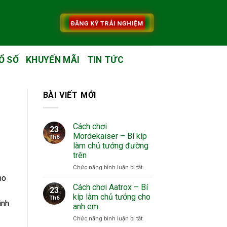
ĐĂNG KÝ TRẢI NGHIỆM
Ổ SỐ
KHUYẾN MÃI
TIN TỨC
BÀI VIẾT MỚI
Cách chơi
23
Mordekaiser – Bí kíp
Th6
làm chủ tướng đường
trên
ở
Chức năng bình luận bị tắt
Cách
ho
chơi
Cách chơi Aatrox – Bí
23
Mordekaiser
kíp làm chủ tướng cho
Th6
–
ình
anh em
Bí
ở
Chức năng bình luận bị tắt
kíp
Cách