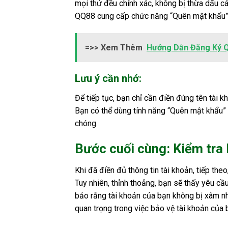
mọi thứ đều chính xác, không bị thừa dấu c
QQ88 cung cấp chức năng “Quên mật khẩu” đ
=>> Xem Thêm
Hướng Dẫn Đăng Ký QQ
Lưu ý cần nhớ:
Để tiếp tục, bạn chỉ cần điền đúng tên tài
Bạn có thể dùng tính năng “Quên mật khẩu” 
chóng.
Bước cuối cùng: Kiểm tra l
Khi đã điền đủ thông tin tài khoản, tiếp the
Tuy nhiên, thỉnh thoảng, bạn sẽ thấy yêu 
bảo rằng tài khoản của bạn không bị xâm nh
quan trọng trong việc bảo vệ tài khoản củ